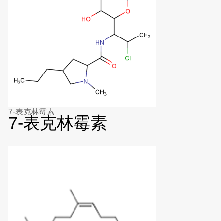
7-表克林霉素
7-表克林霉素