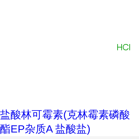
盐酸林可霉素(克林霉素磷酸
酯EP杂质A 盐酸盐)