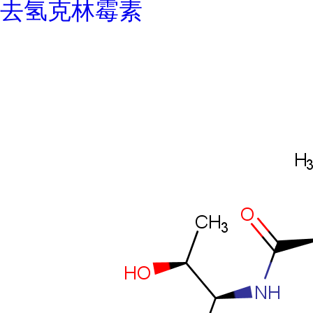
去氢克林霉素