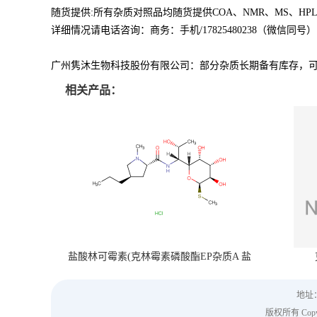
随货提供:所有杂质对照品均随货提供COA、NMR、MS、HPL
详细情况请电话咨询：商务：手机/17825480238（微信同号），QQ
广州隽沐生物科技股份有限公司：部分杂质长期备有库存，
相关产品：
盐酸林可霉素(克林霉素磷酸酯EP杂质A 盐
酸盐)
地址
版权所有 Copyri