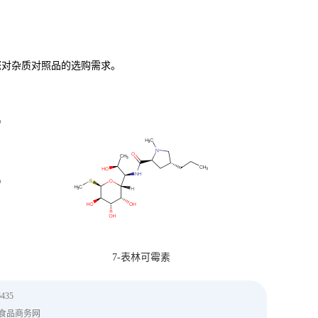
您对杂质对照品的选购需求。
7-表林可霉素
435
食品商务网