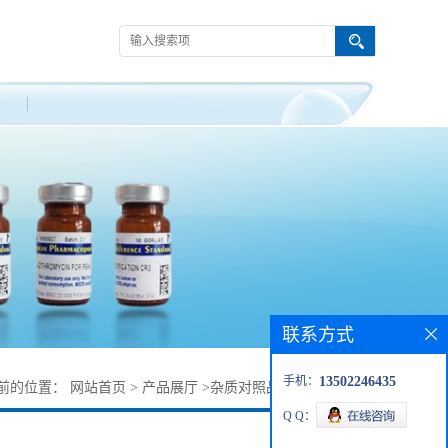
联系方式
手机：
13502246435
前的位置：
网站首页
>
产品展厅
>
杂质对照品
>
去氢克林霉素
Q Q：