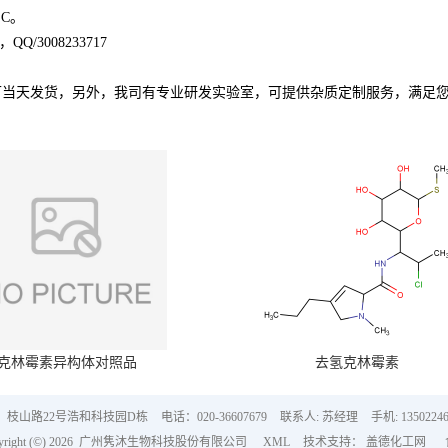
C。
/3008233717
可当天发货，另外，我司有专业研发实验室，可提供杂质定制服务，满足
克林霉素异构体对照品
去氢克林霉素
：枝山路22号浩和科技园D栋
电话：020-36607679
联系人: 苏经理
手机: 13502246
ght (©) 2026
广州隽沐生物科技股份有限公司
XML
技术支持：
盖德化工网