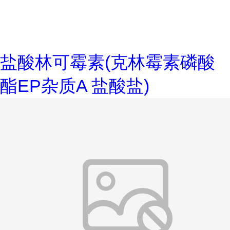
盐酸林可霉素(克林霉素磷酸
酯EP杂质A 盐酸盐)