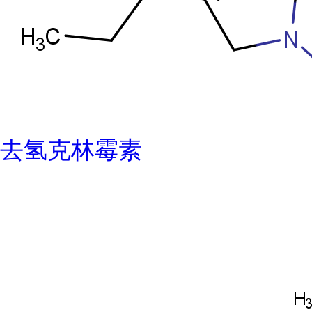
去氢克林霉素