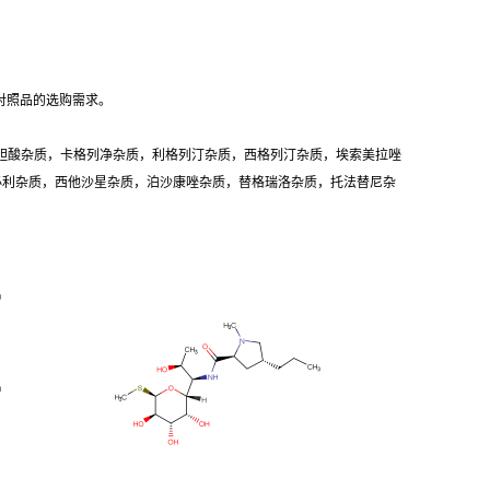
对照品的选购需求。
胆酸杂质，卡格列净杂质，利格列汀杂质，西格列汀杂质，埃索美拉唑
卡必利杂质，西他沙星杂质，泊沙康唑杂质，替格瑞洛杂质，托法替尼杂