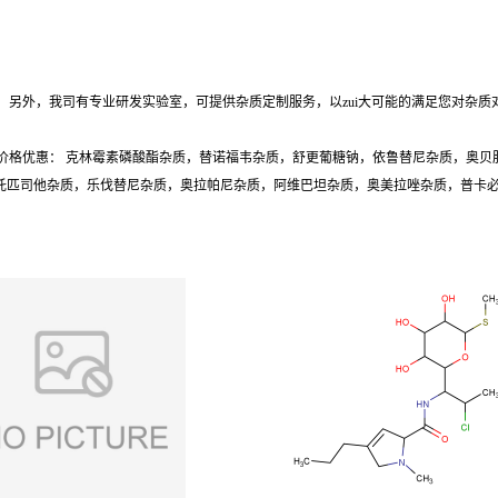
另外，我司有专业研发实验室，可提供杂质定制服务，以zui大可能的满足您对杂质
价格优惠： 克林霉素磷酸酯杂质，替诺福韦杂质，舒更葡糖钠，依鲁替尼杂质，奥贝
质，托匹司他杂质，乐伐替尼杂质，奥拉帕尼杂质，阿维巴坦杂质，奥美拉唑杂质，普