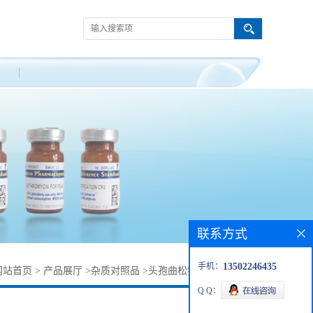
联系方式
手机：
13502246435
网站首页
>
产品展厅
>
杂质对照品
>
头孢曲松钠杂质66340-33-8
Q Q：