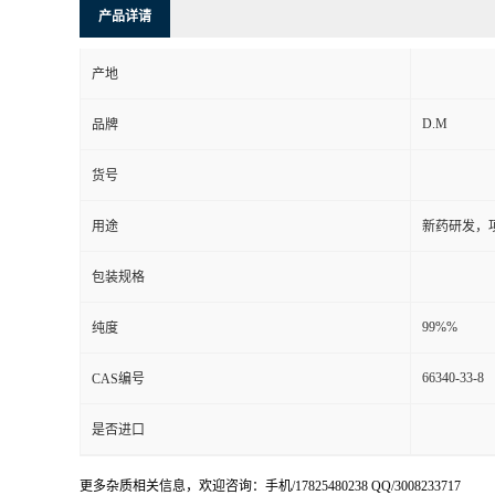
产品详请
产地
D.M
品牌
货号
用途
新药研发，
包装规格
99%%
纯度
66340-33-8
CAS编号
是否进口
更多杂质相关信息，欢迎咨询：手机/17825480238 QQ/3008233717