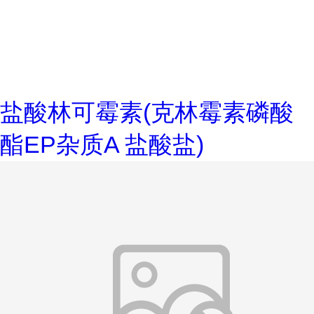
盐酸林可霉素(克林霉素磷酸
酯EP杂质A 盐酸盐)