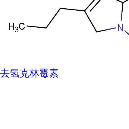
去氢克林霉素