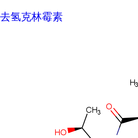
去氢克林霉素