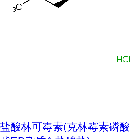
盐酸林可霉素(克林霉素磷酸