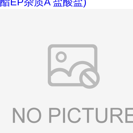
酯EP杂质A 盐酸盐)