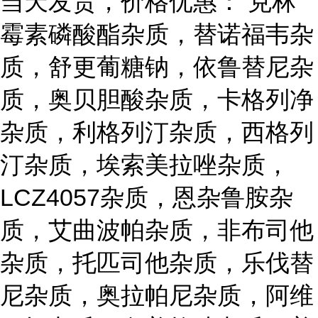
当天发货，价格优惠： 克林
霉素磷酸酯杂质，替诺福韦杂
质，舒更葡糖钠，依鲁替尼杂
质，奥贝胆酸杂质，卡格列净
杂质，利格列汀杂质，西格列
汀杂质，埃索美拉唑杂质，
LCZ4057杂质，恩杂鲁胺杂
质，艾曲波帕杂质，非布司他
杂质，托匹司他杂质，乐伐替
尼杂质，奥拉帕尼杂质，阿维