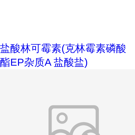
盐酸林可霉素(克林霉素磷酸
酯EP杂质A 盐酸盐)