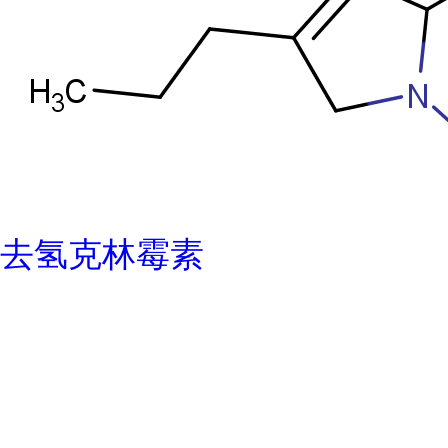
去氢克林霉素