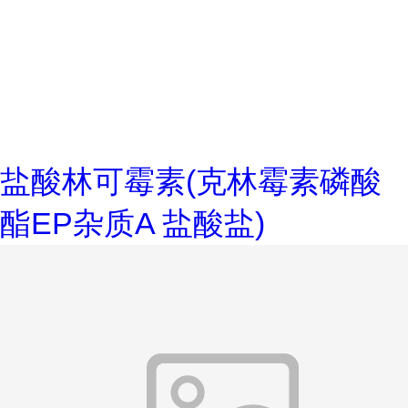
盐酸林可霉素(克林霉素磷酸
酯EP杂质A 盐酸盐)