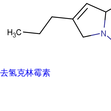
去氢克林霉素