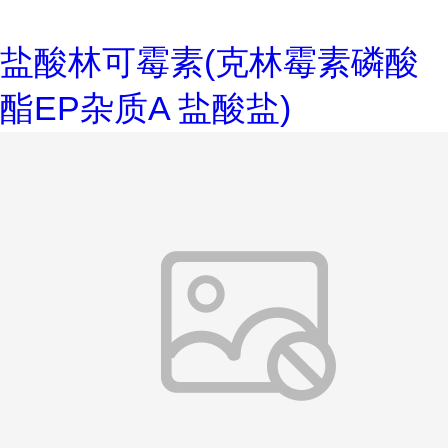
盐酸林可霉素(克林霉素磷酸
酯EP杂质A 盐酸盐)