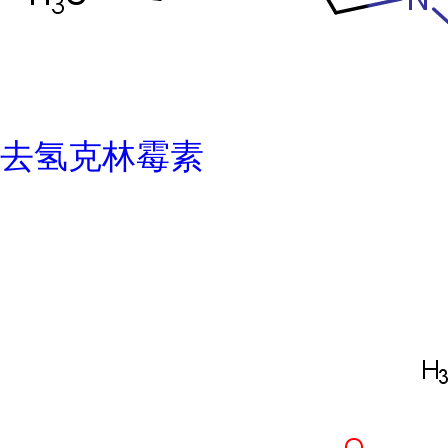
去氢克林霉素