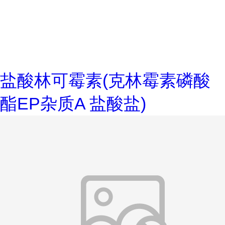
盐酸林可霉素(克林霉素磷酸
酯EP杂质A 盐酸盐)