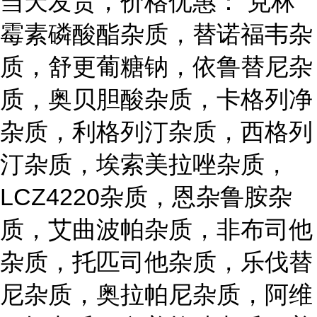
当天发货，价格优惠： 克林
霉素磷酸酯杂质，替诺福韦杂
质，舒更葡糖钠，依鲁替尼杂
质，奥贝胆酸杂质，卡格列净
杂质，利格列汀杂质，西格列
汀杂质，埃索美拉唑杂质，
LCZ4220杂质，恩杂鲁胺杂
质，艾曲波帕杂质，非布司他
杂质，托匹司他杂质，乐伐替
尼杂质，奥拉帕尼杂质，阿维