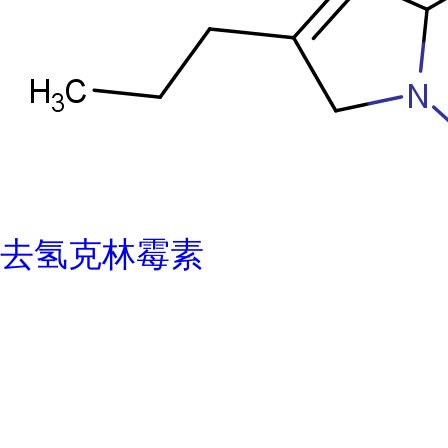
去氢克林霉素