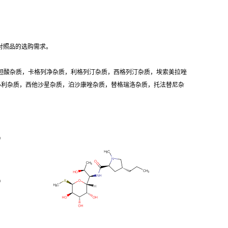
对照品的选购需求。
胆酸杂质，卡格列净杂质，利格列汀杂质，西格列汀杂质，埃索美拉唑
卡必利杂质，西他沙星杂质，泊沙康唑杂质，替格瑞洛杂质，托法替尼杂