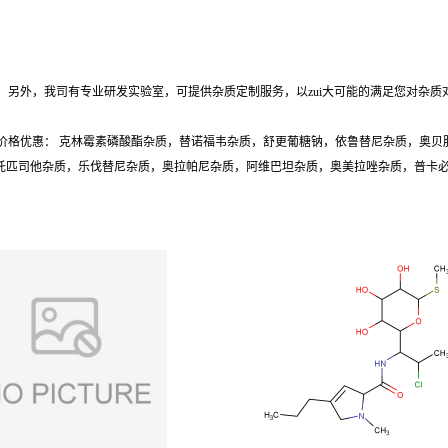
另外，我司有专业研发实验室，可提供杂质定制服务，以zui大可能的满足您对杂质
价格优惠： 克林霉素磷酸酯杂质，替诺福韦杂质，舒更葡糖钠，依鲁替尼杂质，奥贝
质，托匹司他杂质，乐伐替尼杂质，奥拉帕尼杂质，阿维巴坦杂质，奥美拉唑杂质，普