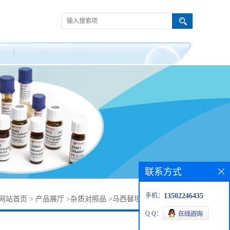
联系方式
手机：
13502246435
网站首页
>
产品展厅
>
杂质对照品
>
马西替坦杂质146533-41-7
Q Q：