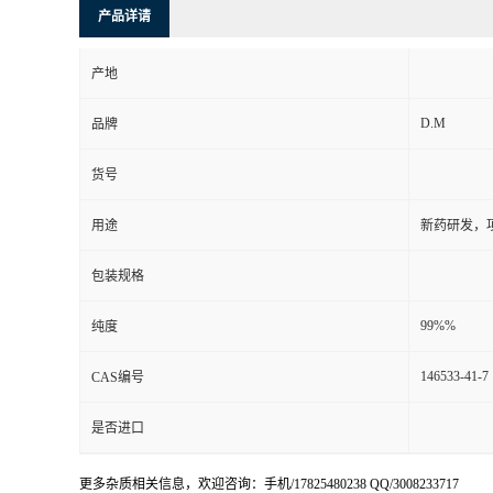
产品详请
产地
D.M
品牌
货号
用途
新药研发，
包装规格
99%%
纯度
146533-41-7
CAS编号
是否进口
更多杂质相关信息，欢迎咨询：手机/17825480238 QQ/3008233717