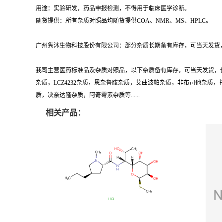
用途：实验研发，药品申报检测，不得用于临床医学诊断。
随货提供：所有杂质对照品均随货提供COA、NMR、MS、HPLC。
广州隽沐生物科技股份有限公司：部分杂质长期备有库存，可当天发货，
我司主营医药标准品及杂质对照品，以下杂质备有库存，可当天发货，
杂质，LCZ4232杂质，恩杂鲁胺杂质，艾曲波帕杂质，非布司他杂
质，决奈达隆杂质，阿奇霉素杂质等......
相关产品：