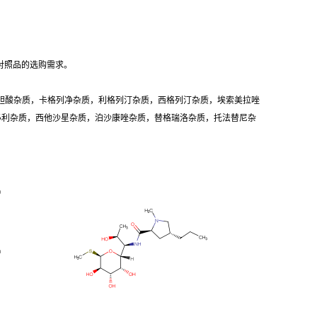
对照品的选购需求。
胆酸杂质，卡格列净杂质，利格列汀杂质，西格列汀杂质，埃索美拉唑
卡必利杂质，西他沙星杂质，泊沙康唑杂质，替格瑞洛杂质，托法替尼杂