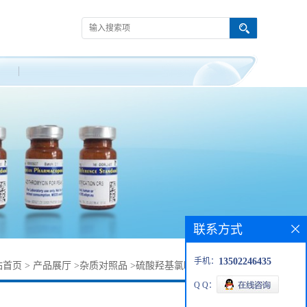
联系方式
手机：
13502246435
站首页
>
产品展厅
>
杂质对照品
>
硫酸羟基氯喹杂质21617-18-5
Q Q：