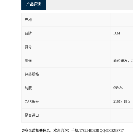
产品详请
产地
D.M
品牌
货号
用途
新药研发，
包装规格
99%%
纯度
21617-18-5
CAS编号
是否进口
更多杂质相关信息，欢迎咨询：手机/17825480238 QQ/3008233717