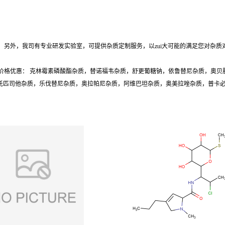
另外，我司有专业研发实验室，可提供杂质定制服务，以zui大可能的满足您对杂质
价格优惠： 克林霉素磷酸酯杂质，替诺福韦杂质，舒更葡糖钠，依鲁替尼杂质，奥贝
质，托匹司他杂质，乐伐替尼杂质，奥拉帕尼杂质，阿维巴坦杂质，奥美拉唑杂质，普