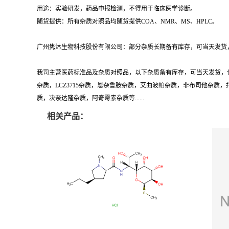
用途：实验研发，药品申报检测，不得用于临床医学诊断。
随货提供：所有杂质对照品均随货提供COA、NMR、MS、HPLC。
广州隽沐生物科技股份有限公司：部分杂质长期备有库存，可当天发货，
我司主营医药标准品及杂质对照品，以下杂质备有库存，可当天发货，
杂质，LCZ3715杂质，恩杂鲁胺杂质，艾曲波帕杂质，非布司他杂
质，决奈达隆杂质，阿奇霉素杂质等......
相关产品：