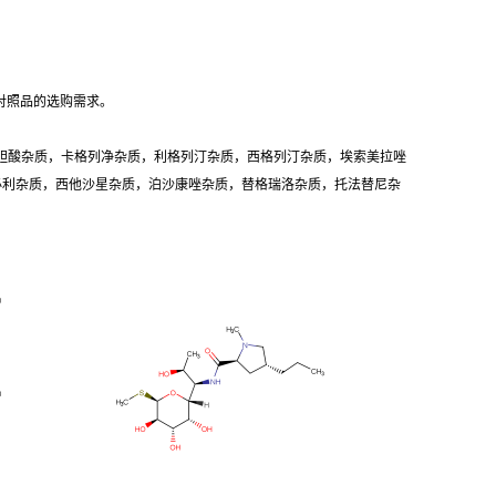
对照品的选购需求。
胆酸杂质，卡格列净杂质，利格列汀杂质，西格列汀杂质，埃索美拉唑
卡必利杂质，西他沙星杂质，泊沙康唑杂质，替格瑞洛杂质，托法替尼杂