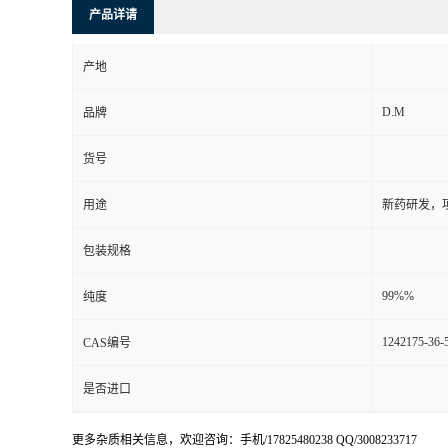
产品详请
产地
D.M
品牌
货号
用途
新药研发，
包装规格
99%%
纯度
1242175-36-
CAS编号
是否进口
更多杂质相关信息，欢迎咨询：手机/17825480238 QQ/3008233717