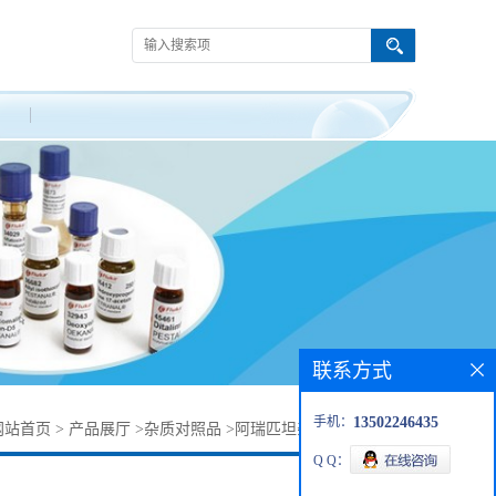
联系方式
手机：
13502246435
网站首页
>
产品展厅
>
杂质对照品
>
阿瑞匹坦杂质1242175-36-5
Q Q：