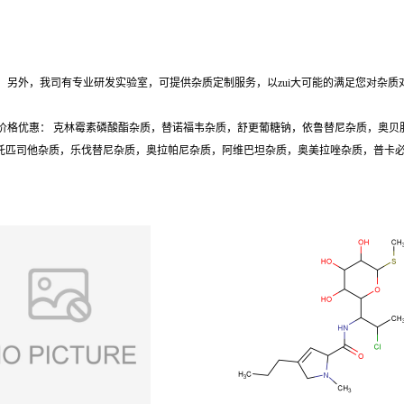
另外，我司有专业研发实验室，可提供杂质定制服务，以zui大可能的满足您对杂质
价格优惠： 克林霉素磷酸酯杂质，替诺福韦杂质，舒更葡糖钠，依鲁替尼杂质，奥贝
质，托匹司他杂质，乐伐替尼杂质，奥拉帕尼杂质，阿维巴坦杂质，奥美拉唑杂质，普