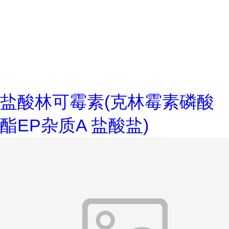
盐酸林可霉素(克林霉素磷酸
酯EP杂质A 盐酸盐)