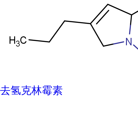
去氢克林霉素