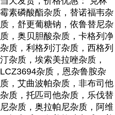
当天发货，价格优惠： 克林
霉素磷酸酯杂质，替诺福韦杂
质，舒更葡糖钠，依鲁替尼杂
质，奥贝胆酸杂质，卡格列净
杂质，利格列汀杂质，西格列
汀杂质，埃索美拉唑杂质，
LCZ3694杂质，恩杂鲁胺杂
质，艾曲波帕杂质，非布司他
杂质，托匹司他杂质，乐伐替
尼杂质，奥拉帕尼杂质，阿维