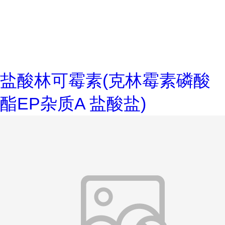
盐酸林可霉素(克林霉素磷酸
酯EP杂质A 盐酸盐)