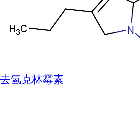
去氢克林霉素