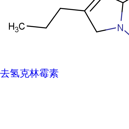
去氢克林霉素