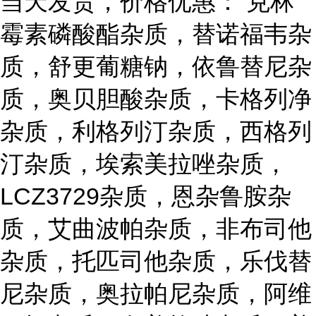
当天发货，价格优惠： 克林
霉素磷酸酯杂质，替诺福韦杂
质，舒更葡糖钠，依鲁替尼杂
质，奥贝胆酸杂质，卡格列净
杂质，利格列汀杂质，西格列
汀杂质，埃索美拉唑杂质，
LCZ3729杂质，恩杂鲁胺杂
质，艾曲波帕杂质，非布司他
杂质，托匹司他杂质，乐伐替
尼杂质，奥拉帕尼杂质，阿维