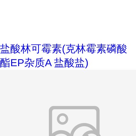
盐酸林可霉素(克林霉素磷酸
酯EP杂质A 盐酸盐)