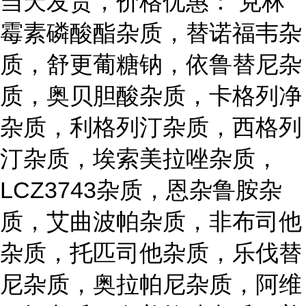
当天发货，价格优惠： 克林
霉素磷酸酯杂质，替诺福韦杂
质，舒更葡糖钠，依鲁替尼杂
质，奥贝胆酸杂质，卡格列净
杂质，利格列汀杂质，西格列
汀杂质，埃索美拉唑杂质，
LCZ3743杂质，恩杂鲁胺杂
质，艾曲波帕杂质，非布司他
杂质，托匹司他杂质，乐伐替
尼杂质，奥拉帕尼杂质，阿维