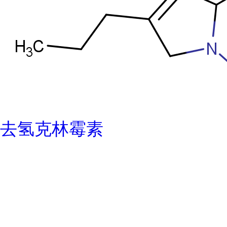
去氢克林霉素