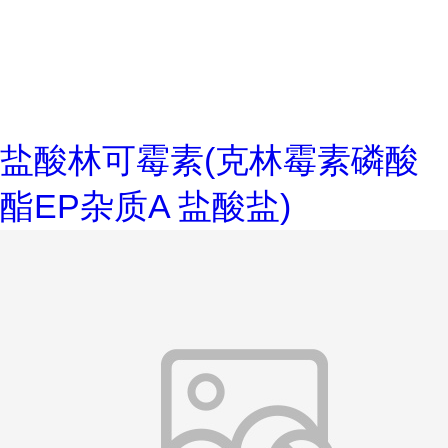
盐酸林可霉素(克林霉素磷酸
酯EP杂质A 盐酸盐)