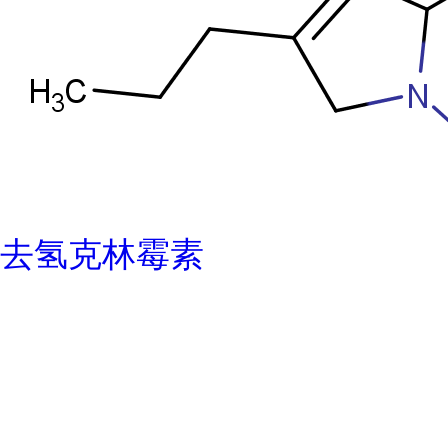
去氢克林霉素