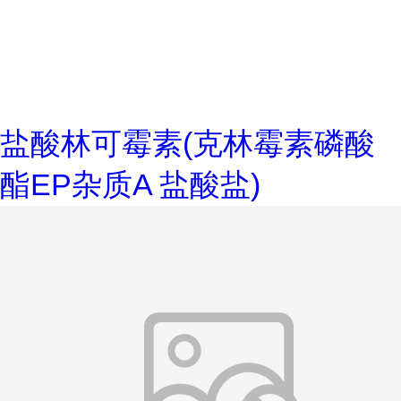
盐酸林可霉素(克林霉素磷酸
酯EP杂质A 盐酸盐)