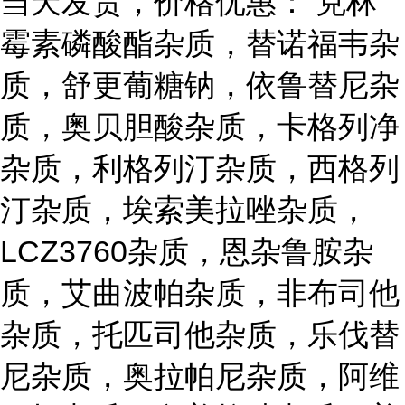
当天发货，价格优惠： 克林
霉素磷酸酯杂质，替诺福韦杂
质，舒更葡糖钠，依鲁替尼杂
质，奥贝胆酸杂质，卡格列净
杂质，利格列汀杂质，西格列
汀杂质，埃索美拉唑杂质，
LCZ3760杂质，恩杂鲁胺杂
质，艾曲波帕杂质，非布司他
杂质，托匹司他杂质，乐伐替
尼杂质，奥拉帕尼杂质，阿维