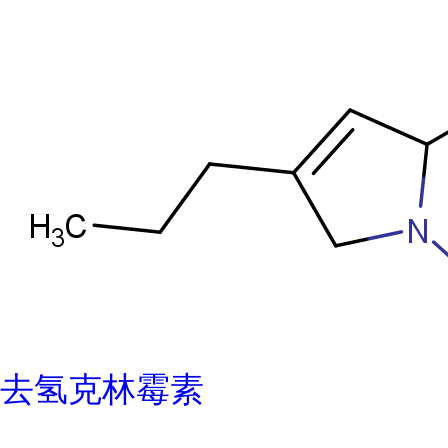
去氢克林霉素