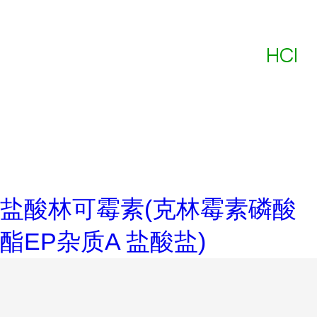
盐酸林可霉素(克林霉素磷酸
酯EP杂质A 盐酸盐)