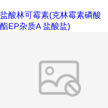
盐酸林可霉素(克林霉素磷酸
酯EP杂质A 盐酸盐)