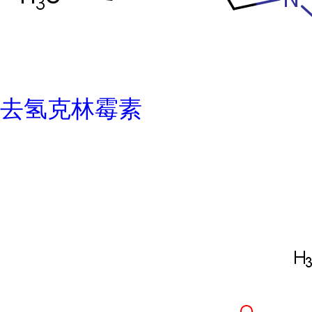
去氢克林霉素