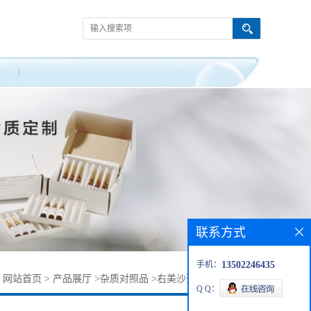
联系方式
手机：
13502246435
：
网站首页
>
产品展厅
>
杂质对照品
>
右美沙芬杂质28973-48-0
Q Q：