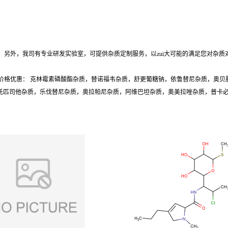
另外，我司有专业研发实验室，可提供杂质定制服务，以zui大可能的满足您对杂质
价格优惠： 克林霉素磷酸酯杂质，替诺福韦杂质，舒更葡糖钠，依鲁替尼杂质，奥贝
质，托匹司他杂质，乐伐替尼杂质，奥拉帕尼杂质，阿维巴坦杂质，奥美拉唑杂质，普