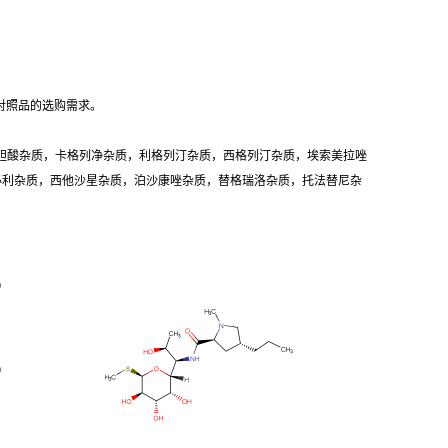
对照品的选购需求。
胆酸杂质，卡格列净杂质，利格列汀杂质，西格列汀杂质，埃索美拉唑
卡必利杂质，西他沙星杂质，泊沙康唑杂质，替格瑞洛杂质，托法替尼杂