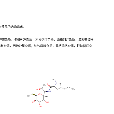
对照品的选购需求。
胆酸杂质，卡格列净杂质，利格列汀杂质，西格列汀杂质，埃索美拉唑
卡必利杂质，西他沙星杂质，泊沙康唑杂质，替格瑞洛杂质，托法替尼杂