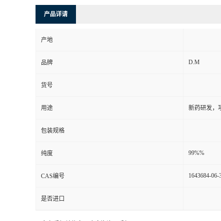
产品详请
产地
D.M
品牌
货号
用途
新药研发，
包装规格
99%%
纯度
1643684-06-
CAS编号
是否进口
更多杂质相关信息，欢迎咨询：手机/17825480238 QQ/3008233717