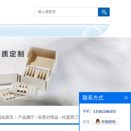
联系方式
手机：
13502246435
网站首页
>
产品展厅
>
杂质对照品
>
托莫西汀杂质1643684-06-3
Q Q：