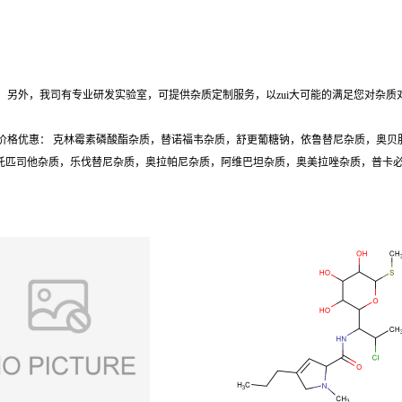
另外，我司有专业研发实验室，可提供杂质定制服务，以zui大可能的满足您对杂质
价格优惠： 克林霉素磷酸酯杂质，替诺福韦杂质，舒更葡糖钠，依鲁替尼杂质，奥贝
质，托匹司他杂质，乐伐替尼杂质，奥拉帕尼杂质，阿维巴坦杂质，奥美拉唑杂质，普