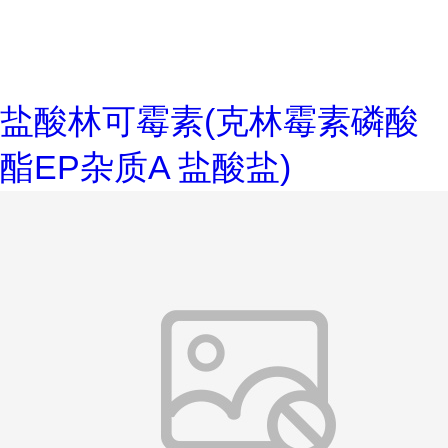
盐酸林可霉素(克林霉素磷酸
酯EP杂质A 盐酸盐)