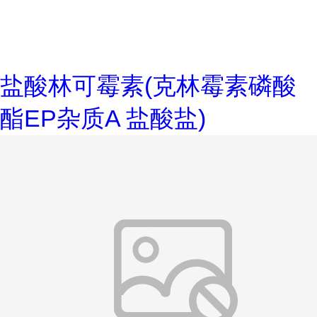
盐酸林可霉素(克林霉素磷酸
酯EP杂质A 盐酸盐)