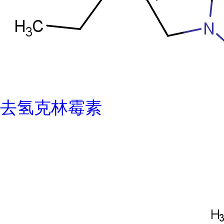
去氢克林霉素