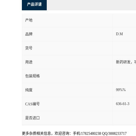
产品详请
产地
D.M
品牌
货号
用途
新药研发，
包装规格
99%%
纯度
636-61-3
CAS编号
是否进口
更多杂质相关信息，欢迎咨询：手机/17825480238 QQ/3008233717