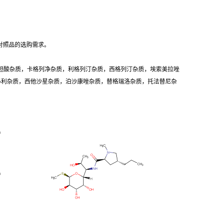
对照品的选购需求。
胆酸杂质，卡格列净杂质，利格列汀杂质，西格列汀杂质，埃索美拉唑
卡必利杂质，西他沙星杂质，泊沙康唑杂质，替格瑞洛杂质，托法替尼杂