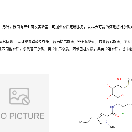
另外，我司有专业研发实验室，可提供杂质定制服务，以zui大可能的满足您对杂质
价格优惠： 克林霉素磷酸酯杂质，替诺福韦杂质，舒更葡糖钠，依鲁替尼杂质，奥贝
质，托匹司他杂质，乐伐替尼杂质，奥拉帕尼杂质，阿维巴坦杂质，奥美拉唑杂质，普