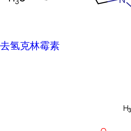
去氢克林霉素