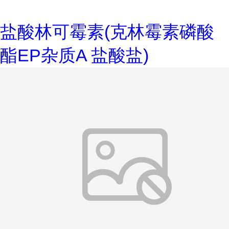
盐酸林可霉素(克林霉素磷酸
酯EP杂质A 盐酸盐)