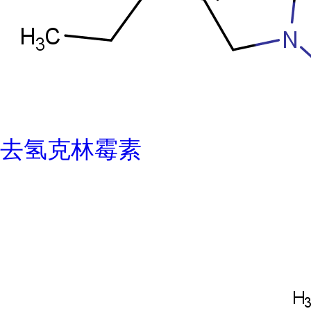
去氢克林霉素