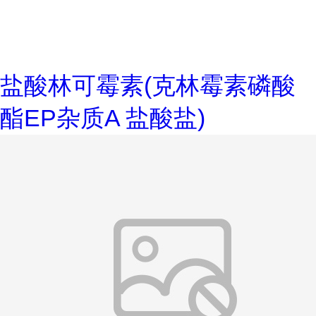
盐酸林可霉素(克林霉素磷酸
酯EP杂质A 盐酸盐)