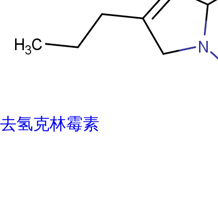
去氢克林霉素