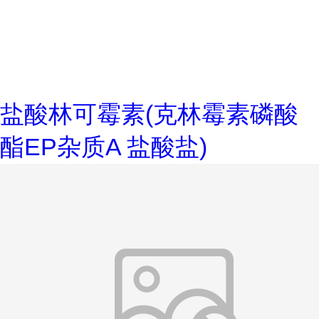
盐酸林可霉素(克林霉素磷酸
酯EP杂质A 盐酸盐)