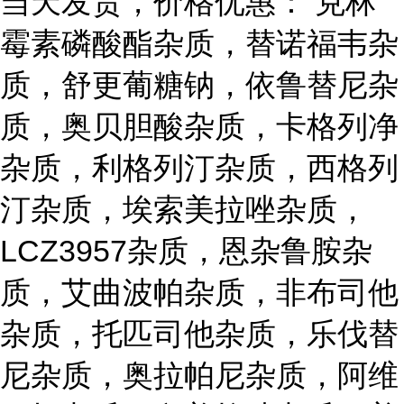
当天发货，价格优惠： 克林
霉素磷酸酯杂质，替诺福韦杂
质，舒更葡糖钠，依鲁替尼杂
质，奥贝胆酸杂质，卡格列净
杂质，利格列汀杂质，西格列
汀杂质，埃索美拉唑杂质，
LCZ3957杂质，恩杂鲁胺杂
质，艾曲波帕杂质，非布司他
杂质，托匹司他杂质，乐伐替
尼杂质，奥拉帕尼杂质，阿维