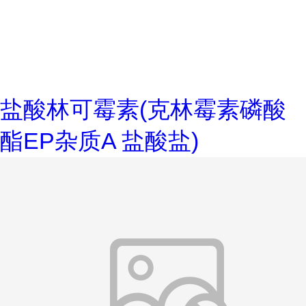
盐酸林可霉素(克林霉素磷酸
酯EP杂质A 盐酸盐)