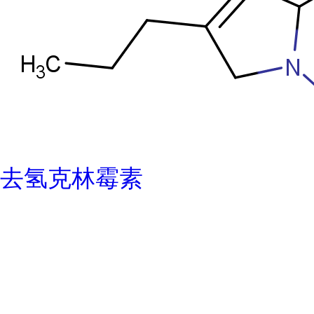
去氢克林霉素