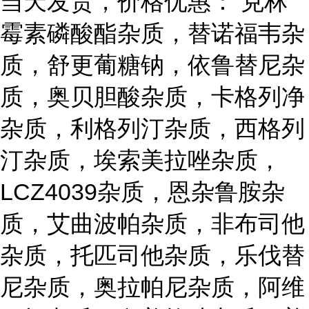
当天发货，价格优惠： 克林
霉素磷酸酯杂质，替诺福韦杂
质，舒更葡糖钠，依鲁替尼杂
质，奥贝胆酸杂质，卡格列净
杂质，利格列汀杂质，西格列
汀杂质，埃索美拉唑杂质，
LCZ4039杂质，恩杂鲁胺杂
质，艾曲波帕杂质，非布司他
杂质，托匹司他杂质，乐伐替
尼杂质，奥拉帕尼杂质，阿维