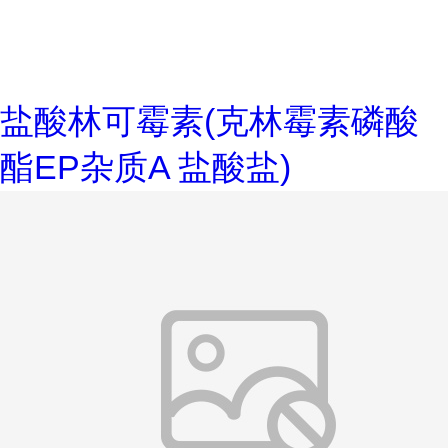
盐酸林可霉素(克林霉素磷酸
酯EP杂质A 盐酸盐)