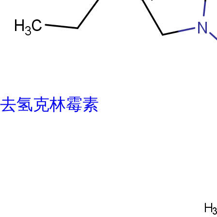
去氢克林霉素