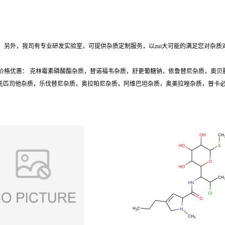
另外，我司有专业研发实验室，可提供杂质定制服务，以zui大可能的满足您对杂质
价格优惠： 克林霉素磷酸酯杂质，替诺福韦杂质，舒更葡糖钠，依鲁替尼杂质，奥贝
质，托匹司他杂质，乐伐替尼杂质，奥拉帕尼杂质，阿维巴坦杂质，奥美拉唑杂质，普