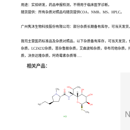
用途：实验研发，药品申报检测，不得用于临床医学诊断。
随货提供：所有杂质对照品均随货提供COA、NMR、MS、HPLC。
广州隽沐生物科技股份有限公司：部分杂质长期备有库存，可当天发货，
我司主营医药标准品及杂质对照品，以下杂质备有库存，可当天发货，
杂质，LCZ4232杂质，恩杂鲁胺杂质，艾曲波帕杂质，非布司他杂
质，决奈达隆杂质，阿奇霉素杂质等......
相关产品：