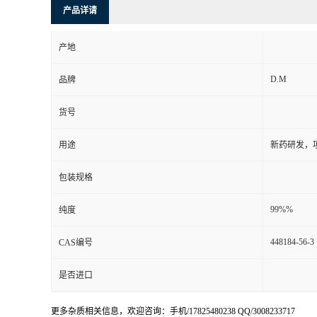
产品详请
产地
D.M
品牌
货号
用途
新药研发，
包装规格
99%%
纯度
448184-56-3
CAS编号
是否进口
更多杂质相关信息，欢迎咨询：手机/17825480238 QQ/3008233717