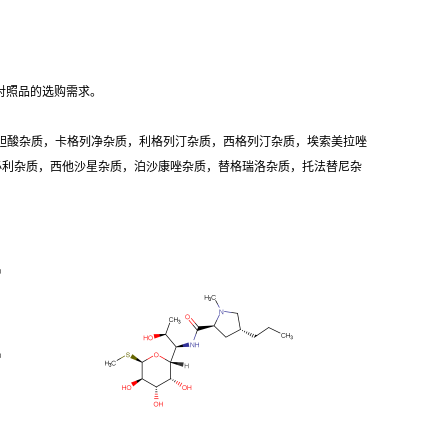
对照品的选购需求。
胆酸杂质，卡格列净杂质，利格列汀杂质，西格列汀杂质，埃索美拉唑
卡必利杂质，西他沙星杂质，泊沙康唑杂质，替格瑞洛杂质，托法替尼杂