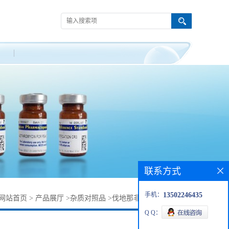
联系方式
手机：
13502246435
网站首页
>
产品展厅
>
杂质对照品
>
伐地那非杂质448184-56-3
Q Q：