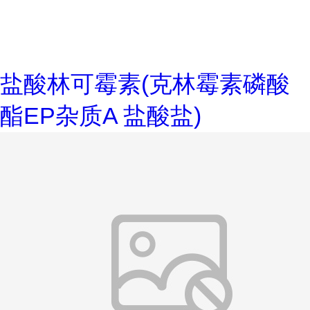
盐酸林可霉素(克林霉素磷酸
酯EP杂质A 盐酸盐)