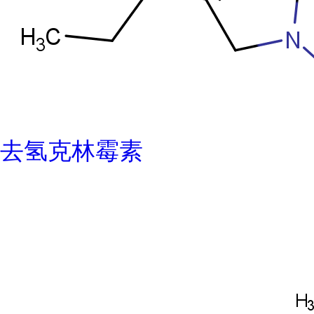
去氢克林霉素