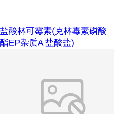
盐酸林可霉素(克林霉素磷酸
酯EP杂质A 盐酸盐)