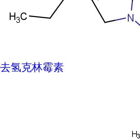
去氢克林霉素