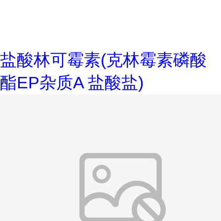
盐酸林可霉素(克林霉素磷酸
酯EP杂质A 盐酸盐)