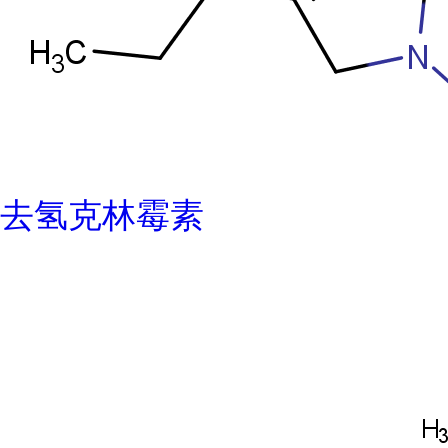
去氢克林霉素