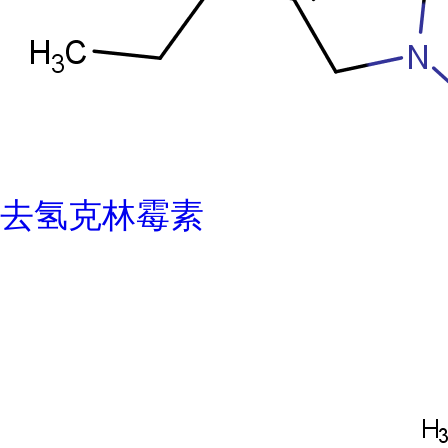
去氢克林霉素