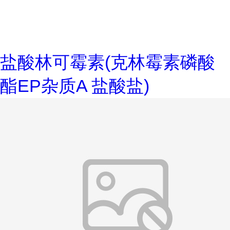
盐酸林可霉素(克林霉素磷酸
酯EP杂质A 盐酸盐)