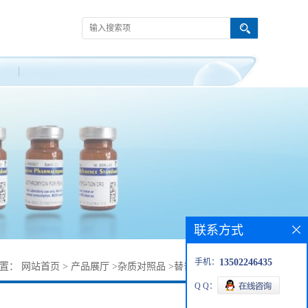
联系方式
手机：
13502246435
位置：
网站首页
>
产品展厅
>
杂质对照品
>
替普瑞酮SM1-杂质2
Q Q：