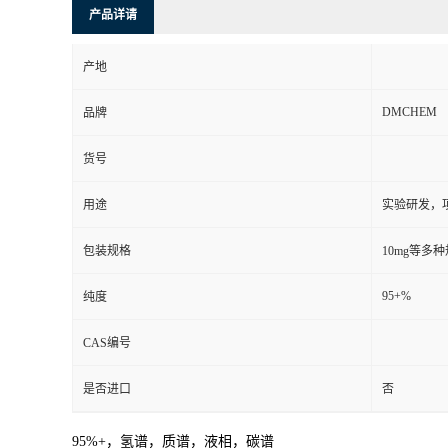
产品详请
产地
DMCHEM
品牌
货号
用途
实验研发，
包装规格
10mg等多
95+%
纯度
CAS编号
是否进口
否
95%+，氢谱，质谱，液相，碳谱