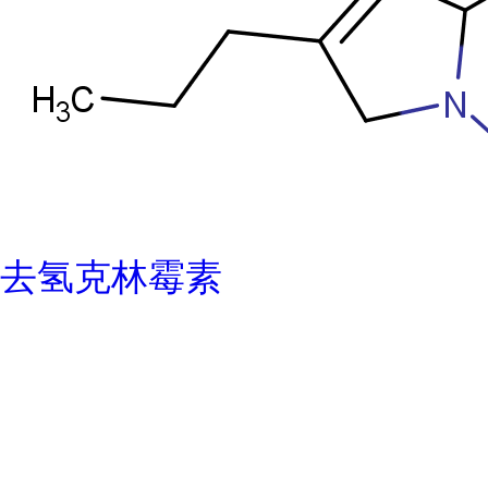
去氢克林霉素