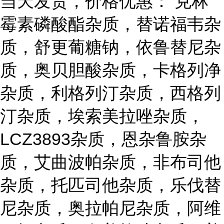
当天发货，价格优惠： 克林
霉素磷酸酯杂质，替诺福韦杂
质，舒更葡糖钠，依鲁替尼杂
质，奥贝胆酸杂质，卡格列净
杂质，利格列汀杂质，西格列
汀杂质，埃索美拉唑杂质，
LCZ3893杂质，恩杂鲁胺杂
质，艾曲波帕杂质，非布司他
杂质，托匹司他杂质，乐伐替
尼杂质，奥拉帕尼杂质，阿维