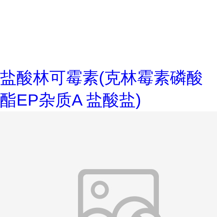
盐酸林可霉素(克林霉素磷酸
酯EP杂质A 盐酸盐)