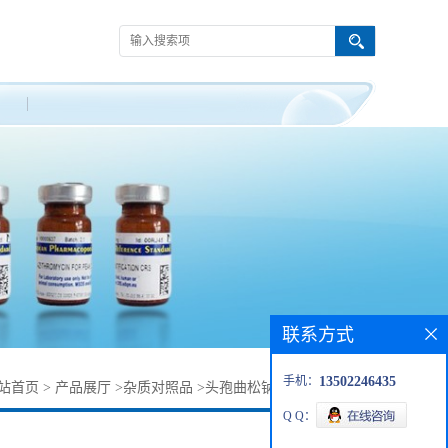
联系方式
手机：
13502246435
站首页
>
产品展厅
>
杂质对照品
>
头孢曲松钠杂质131257-07-3
Q Q：