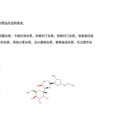
对照品的选购需求。
胆酸杂质，卡格列净杂质，利格列汀杂质，西格列汀杂质，埃索美拉唑
卡必利杂质，西他沙星杂质，泊沙康唑杂质，替格瑞洛杂质，托法替尼杂