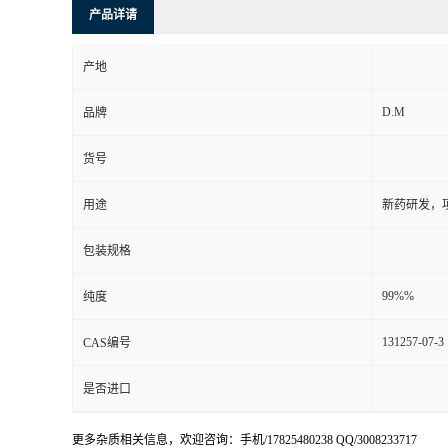
产品详请
产地
D.M
品牌
货号
用途
新药研发，
包装规格
99%%
纯度
131257-07-3
CAS编号
是否进口
更多杂质相关信息，欢迎咨询：手机/17825480238 QQ/3008233717