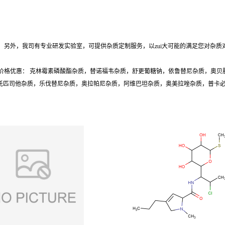
另外，我司有专业研发实验室，可提供杂质定制服务，以zui大可能的满足您对杂质
价格优惠： 克林霉素磷酸酯杂质，替诺福韦杂质，舒更葡糖钠，依鲁替尼杂质，奥贝
质，托匹司他杂质，乐伐替尼杂质，奥拉帕尼杂质，阿维巴坦杂质，奥美拉唑杂质，普