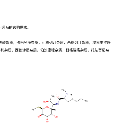
对照品的选购需求。
胆酸杂质，卡格列净杂质，利格列汀杂质，西格列汀杂质，埃索美拉唑
卡必利杂质，西他沙星杂质，泊沙康唑杂质，替格瑞洛杂质，托法替尼杂