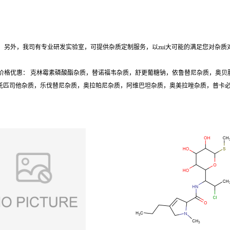
另外，我司有专业研发实验室，可提供杂质定制服务，以zui大可能的满足您对杂质
价格优惠： 克林霉素磷酸酯杂质，替诺福韦杂质，舒更葡糖钠，依鲁替尼杂质，奥贝
质，托匹司他杂质，乐伐替尼杂质，奥拉帕尼杂质，阿维巴坦杂质，奥美拉唑杂质，普