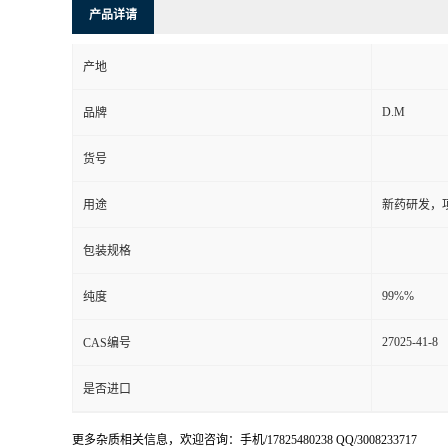
产品详请
产地
D.M
品牌
货号
用途
新药研发，
包装规格
99%%
纯度
27025-41-8
CAS编号
是否进口
更多杂质相关信息，欢迎咨询：手机/17825480238 QQ/3008233717