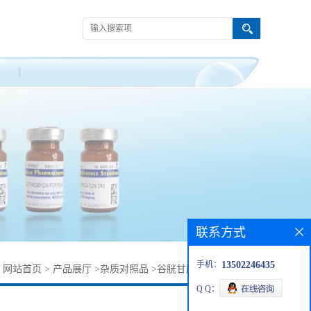
联系方式
手机：
13502246435
：
网站首页
>
产品展厅
>
杂质对照品
>
谷胱甘肽杂质27025-41-8
Q Q：