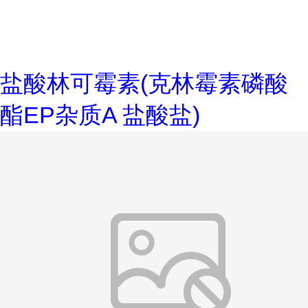
盐酸林可霉素(克林霉素磷酸
酯EP杂质A 盐酸盐)