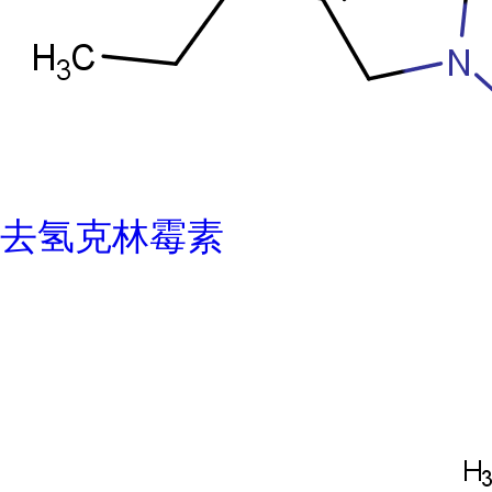
去氢克林霉素