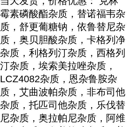
当天发货，价格优惠： 克林
霉素磷酸酯杂质，替诺福韦杂
质，舒更葡糖钠，依鲁替尼杂
质，奥贝胆酸杂质，卡格列净
杂质，利格列汀杂质，西格列
汀杂质，埃索美拉唑杂质，
LCZ4082杂质，恩杂鲁胺杂
质，艾曲波帕杂质，非布司他
杂质，托匹司他杂质，乐伐替
尼杂质，奥拉帕尼杂质，阿维