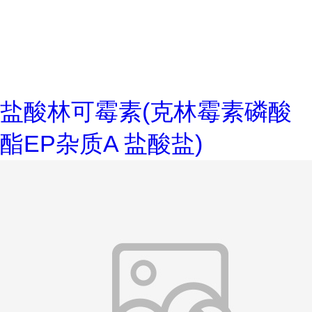
盐酸林可霉素(克林霉素磷酸
酯EP杂质A 盐酸盐)