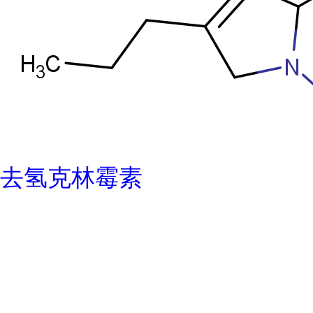
去氢克林霉素