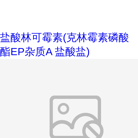
盐酸林可霉素(克林霉素磷酸
酯EP杂质A 盐酸盐)