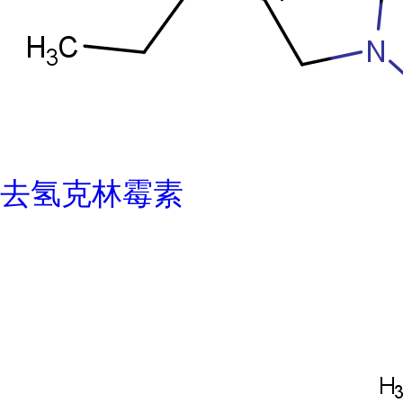
去氢克林霉素