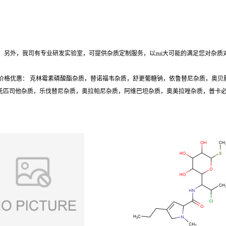
另外，我司有专业研发实验室，可提供杂质定制服务，以zui大可能的满足您对杂质
价格优惠： 克林霉素磷酸酯杂质，替诺福韦杂质，舒更葡糖钠，依鲁替尼杂质，奥贝
质，托匹司他杂质，乐伐替尼杂质，奥拉帕尼杂质，阿维巴坦杂质，奥美拉唑杂质，普