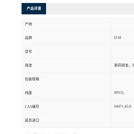
产品详请
产地
D.M
品牌
货号
用途
新药研发，
包装规格
99%%
纯度
64471-45-0
CAS编号
是否进口
更多杂质相关信息，欢迎咨询：手机/17825480238 QQ/3008233717