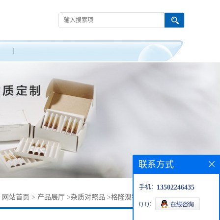
联系方式
手机：
13502246435
：
网站首页
>
产品展厅
>
杂质对照品
>
格隆溴铵杂质64471-45-0
Q Q：