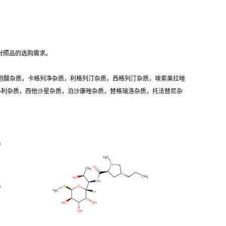
对照品的选购需求。
胆酸杂质，卡格列净杂质，利格列汀杂质，西格列汀杂质，埃索美拉唑
卡必利杂质，西他沙星杂质，泊沙康唑杂质，替格瑞洛杂质，托法替尼杂