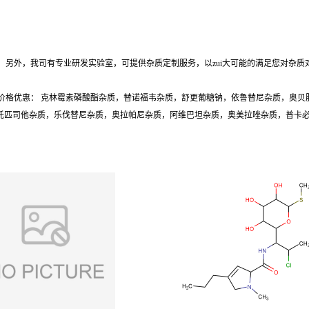
另外，我司有专业研发实验室，可提供杂质定制服务，以zui大可能的满足您对杂质
价格优惠： 克林霉素磷酸酯杂质，替诺福韦杂质，舒更葡糖钠，依鲁替尼杂质，奥贝
质，托匹司他杂质，乐伐替尼杂质，奥拉帕尼杂质，阿维巴坦杂质，奥美拉唑杂质，普