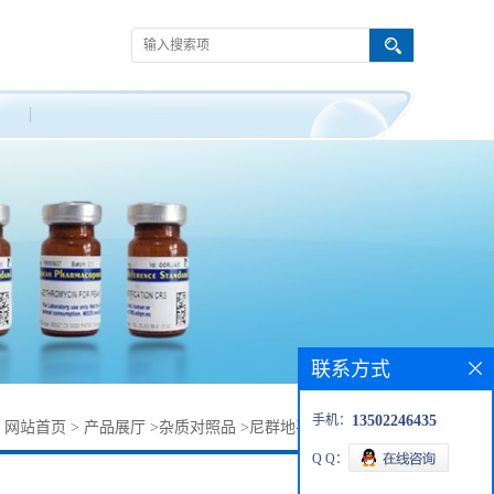
联系方式
手机：
13502246435
：
网站首页
>
产品展厅
>
杂质对照品
>
尼群地平杂质21829-28-7
Q Q：