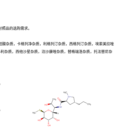
对照品的选购需求。
胆酸杂质，卡格列净杂质，利格列汀杂质，西格列汀杂质，埃索美拉唑
卡必利杂质，西他沙星杂质，泊沙康唑杂质，替格瑞洛杂质，托法替尼杂