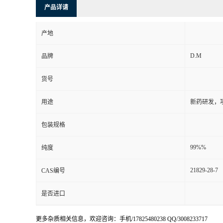
产品详请
产地
D.M
品牌
货号
用途
新药研发，
包装规格
99%%
纯度
21829-28-7
CAS编号
是否进口
更多杂质相关信息，欢迎咨询：手机/17825480238 QQ/3008233717