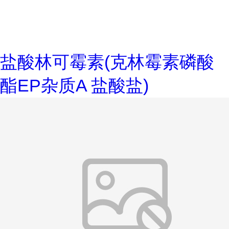
盐酸林可霉素(克林霉素磷酸
酯EP杂质A 盐酸盐)