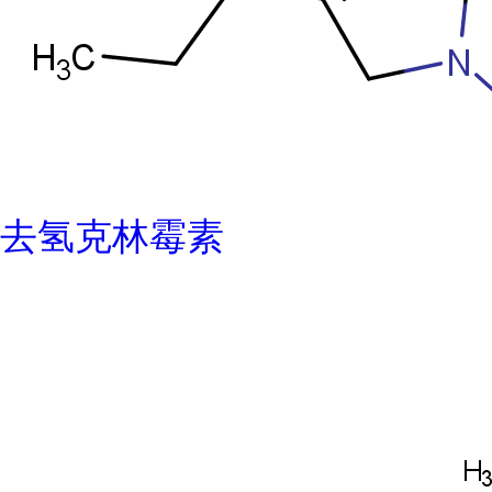
去氢克林霉素