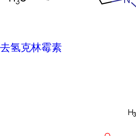
去氢克林霉素