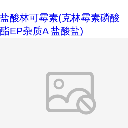
盐酸林可霉素(克林霉素磷酸
酯EP杂质A 盐酸盐)