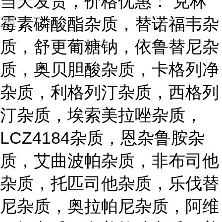
当天发货，价格优惠： 克林
霉素磷酸酯杂质，替诺福韦杂
质，舒更葡糖钠，依鲁替尼杂
质，奥贝胆酸杂质，卡格列净
杂质，利格列汀杂质，西格列
汀杂质，埃索美拉唑杂质，
LCZ4184杂质，恩杂鲁胺杂
质，艾曲波帕杂质，非布司他
杂质，托匹司他杂质，乐伐替
尼杂质，奥拉帕尼杂质，阿维