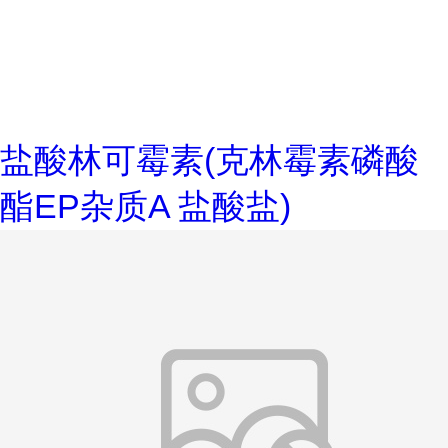
盐酸林可霉素(克林霉素磷酸
酯EP杂质A 盐酸盐)