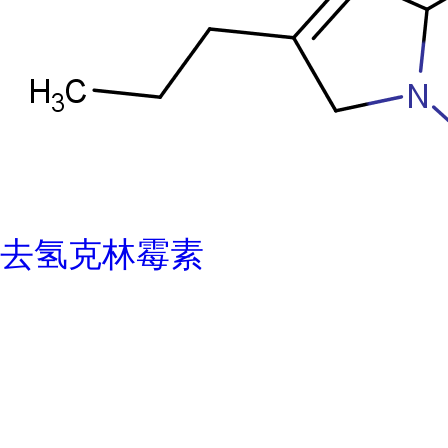
去氢克林霉素