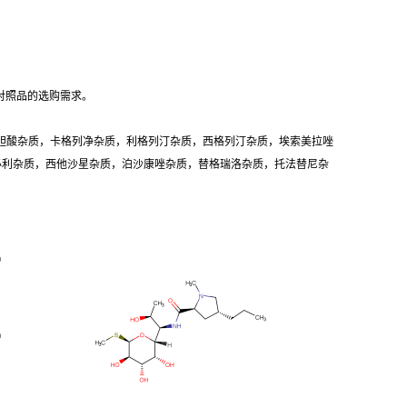
对照品的选购需求。
胆酸杂质，卡格列净杂质，利格列汀杂质，西格列汀杂质，埃索美拉唑
卡必利杂质，西他沙星杂质，泊沙康唑杂质，替格瑞洛杂质，托法替尼杂