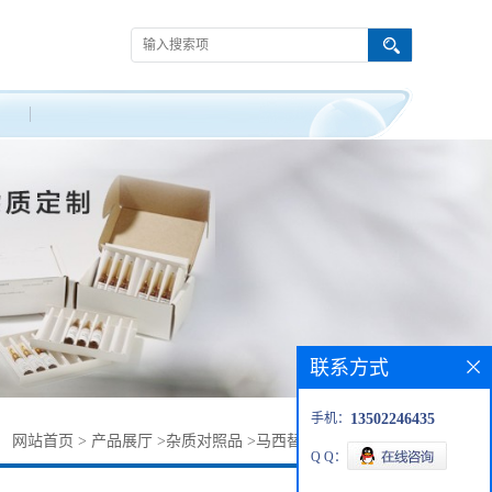
联系方式
手机：
13502246435
：
网站首页
>
产品展厅
>
杂质对照品
>
马西替坦杂质6313-33-3
Q Q：