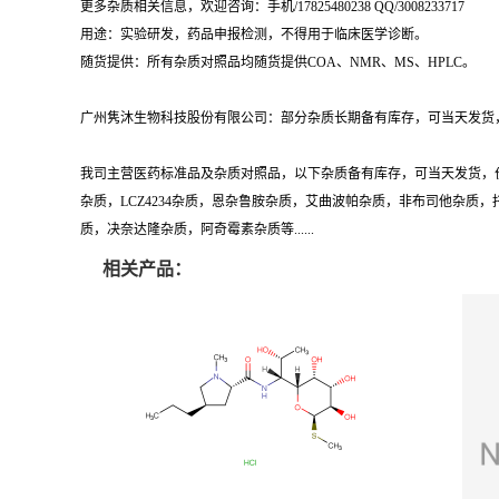
更多杂质相关信息，欢迎咨询：手机/17825480238 QQ/3008233717
用途：实验研发，药品申报检测，不得用于临床医学诊断。
随货提供：所有杂质对照品均随货提供COA、NMR、MS、HPLC。
广州隽沐生物科技股份有限公司：部分杂质长期备有库存，可当天发货，
我司主营医药标准品及杂质对照品，以下杂质备有库存，可当天发货，
杂质，LCZ4234杂质，恩杂鲁胺杂质，艾曲波帕杂质，非布司他杂
质，决奈达隆杂质，阿奇霉素杂质等......
相关产品：