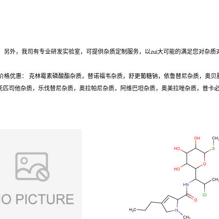
另外，我司有专业研发实验室，可提供杂质定制服务，以zui大可能的满足您对杂质
价格优惠： 克林霉素磷酸酯杂质，替诺福韦杂质，舒更葡糖钠，依鲁替尼杂质，奥贝
质，托匹司他杂质，乐伐替尼杂质，奥拉帕尼杂质，阿维巴坦杂质，奥美拉唑杂质，普