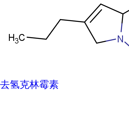
去氢克林霉素