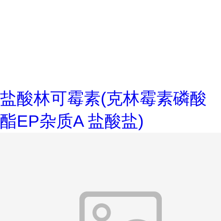
盐酸林可霉素(克林霉素磷酸
酯EP杂质A 盐酸盐)